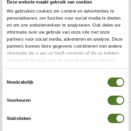
Deze website maakt gebruik van cookies
Display
We gebruiken cookies om content en advertenties te
NEWS
personaliseren, om functies voor social media te bieden
NEWS
en om ons websiteverkeer te analyseren. Ook delen we
informatie over uw gebruik van onze site met onze
RE-ORDER
partners voor social media, adverteren en analyse. Deze
Tendances
partners kunnen deze gegevens combineren met andere
Charms
informatie die u aan ze heeft verstrekt of die ze hebben
AW26 Bracelets Chunky
verzameld op basis van uw gebruik van hun services.
AW26 dark florals
AW26 formes organiques
Toestemmingsselectie
Noodzakelijk
AW26 beauté naturelle
AW26 imprimés audacieux
Voorkeuren
Skip
Accueil
Sweet7
Colliers
Ketting 100883620
to
Content
Statistieken
Skip