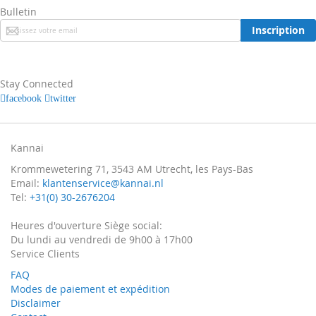
Bulletin
Inscription
Inscription
à
notre
newsletter
:
Stay Connected
facebook
twitter
Kannai
Krommewetering 71, 3543 AM Utrecht, les Pays-Bas
Email:
klantenservice@kannai.nl
Tel:
+31(0) 30-2676204
Heures d'ouverture Siège social:
Du lundi au vendredi de 9h00 à 17h00
Service Clients
FAQ
Modes de paiement et expédition
Disclaimer