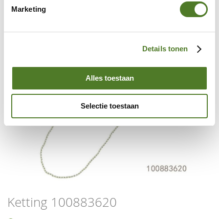
to
Marketing
the
end
of
the
Details tonen
images
gallery
Alles toestaan
Selectie toestaan
Skip
Ketting 100883620
to
the