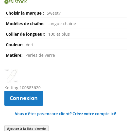
EN STOCK
✓
beginning
Plus
of
Sweet7
d'infos
the
images
Longue chaîne
gallery
100 et plus
Vert
Perles de verre
Ketting 100883620
Connexion
Vous n'êtes pas encore client? Créez votre compte ici!
Ajouter à la liste d'envie