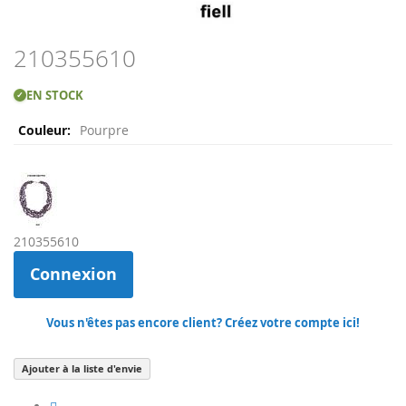
Skip
210355610
to
the
EN STOCK
✓
beginning
Plus
of
Pourpre
d'infos
the
images
gallery
210355610
Connexion
Vous n'êtes pas encore client? Créez votre compte ici!
Ajouter à la liste d'envie