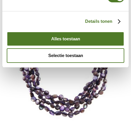
to
the
end
of
Details tonen
the
images
gallery
Alles toestaan
Selectie toestaan