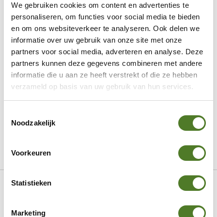
We gebruiken cookies om content en advertenties te
Display
personaliseren, om functies voor social media te bieden
NEWS
en om ons websiteverkeer te analyseren. Ook delen we
informatie over uw gebruik van onze site met onze
NEWS
partners voor social media, adverteren en analyse. Deze
RE-ORDER
partners kunnen deze gegevens combineren met andere
Tendances
informatie die u aan ze heeft verstrekt of die ze hebben
Charms
verzameld op basis van uw gebruik van hun services.
AW26 Bracelets Chunky
AW26 dark florals
Toestemmingsselectie
Noodzakelijk
AW26 formes organiques
AW26 beauté naturelle
AW26 imprimés audacieux
Voorkeuren
Skip
Accueil
Fiell
Colliers
210355610
Statistieken
to
Content
Skip
Marketing