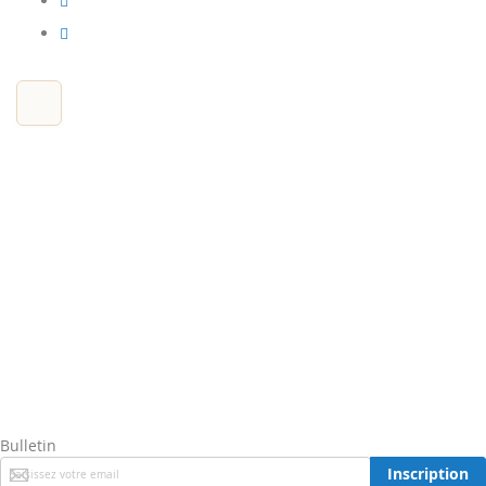
Bulletin
Inscription
Inscription