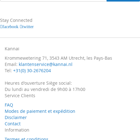
à
notre
newsletter
:
Stay Connected
facebook
twitter
Kannai
Krommewetering 71, 3543 AM Utrecht, les Pays-Bas
Email:
klantenservice@kannai.nl
Tel:
+31(0) 30-2676204
Heures d'ouverture Siège social:
Du lundi au vendredi de 9h00 à 17h00
Service Clients
FAQ
Modes de paiement et expédition
Disclaimer
Contact
Information
Termes et conditions