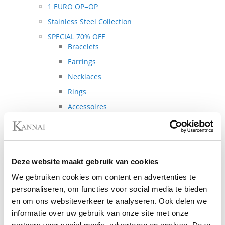
1 EURO OP=OP
Stainless Steel Collection
SPECIAL 70% OFF
Bracelets
Earrings
Necklaces
Rings
Accessoires
SPECIAL 40% OFF
Necklaces
Bracelets
Deze website maakt gebruik van cookies
Earrings
Rings
We gebruiken cookies om content en advertenties te
personaliseren, om functies voor social media te bieden
Spring - Summer Collection
en om ons websiteverkeer te analyseren. Ook delen we
Autumn - Winter Collection
informatie over uw gebruik van onze site met onze
Metal Collection