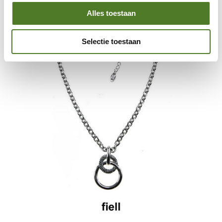
to
the
Alles toestaan
end
of
Selectie toestaan
the
images
gallery