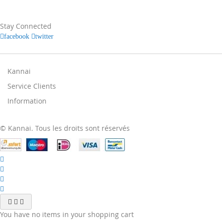
notre
newsletter
:
Stay Connected
facebook
twitter
Kannai
Service Clients
Information
© Kannai. Tous les droits sont réservés
You have no items in your shopping cart