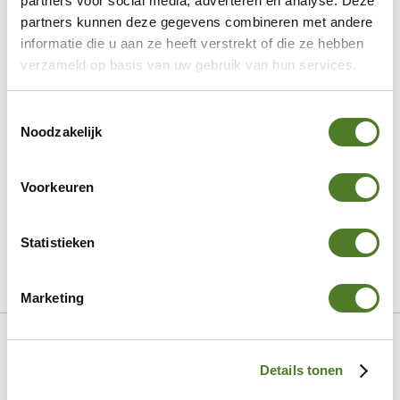
partners voor social media, adverteren en analyse. Deze
Display
partners kunnen deze gegevens combineren met andere
informatie die u aan ze heeft verstrekt of die ze hebben
NEWS
verzameld op basis van uw gebruik van hun services.
NEWS
RE-ORDER
Toestemmingsselectie
Tendances
Noodzakelijk
Charms
AW26 Bracelets Chunky
Voorkeuren
AW26 dark florals
AW26 formes organiques
Statistieken
AW26 beauté naturelle
AW26 imprimés audacieux
Marketing
Skip
Accueil
Fiell
Colliers
210365229
to
Content
Details tonen
Skip