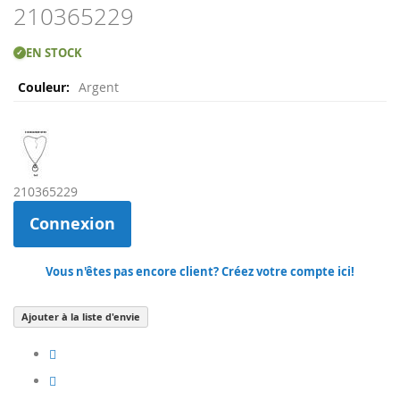
Skip
210365229
to
the
EN STOCK
✓
beginning
Plus
of
Argent
d'infos
the
images
gallery
210365229
Connexion
Vous n'êtes pas encore client? Créez votre compte ici!
Ajouter à la liste d'envie