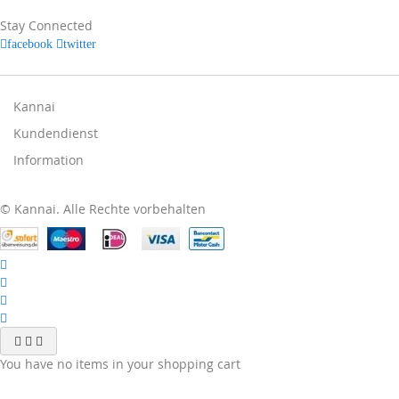
für
unseren
Stay Connected
Newsletter
facebook
twitter
an:
Kannai
Kundendienst
Information
© Kannai. Alle Rechte vorbehalten
You have no items in your shopping cart