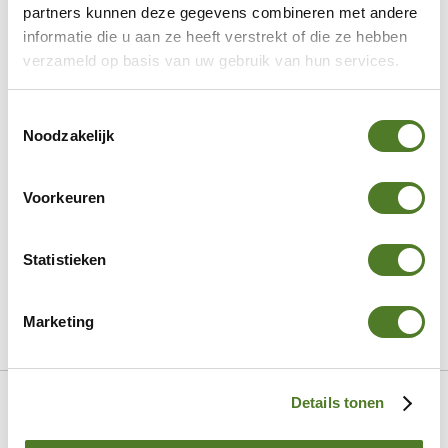
partners kunnen deze gegevens combineren met andere
Metal Collection
informatie die u aan ze heeft verstrekt of die ze hebben
Display
verzameld op basis van uw gebruik van hun services.
NEWS
NEWS
Toestemmingsselectie
RE-ORDER
Noodzakelijk
Aktuelle Trends
Charm Trend
Voorkeuren
AW26 Chunky Armbänder
AW26 Dunkle Blumen
Statistieken
AW26 Organische Formen
AW26 Natürlich schön
Marketing
AW26 Auffällige Prints
Skip
Startseite
Fiell
Armbänder
220122101
to
Details tonen
Content