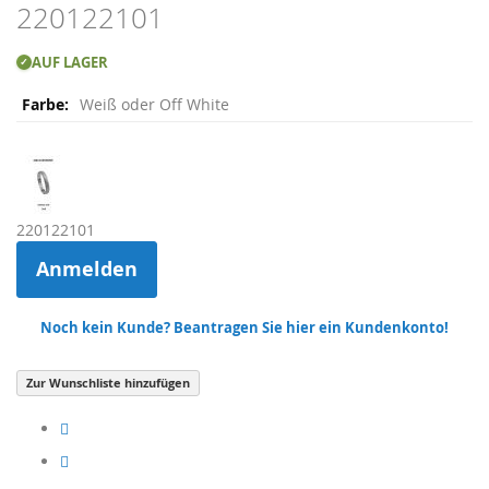
Skip
220122101
to
the
AUF LAGER
✓
beginning
Weitere
of
Weiß oder Off White
Informationen
the
images
gallery
220122101
Anmelden
Noch kein Kunde? Beantragen Sie hier ein Kundenkonto!
Zur Wunschliste hinzufügen