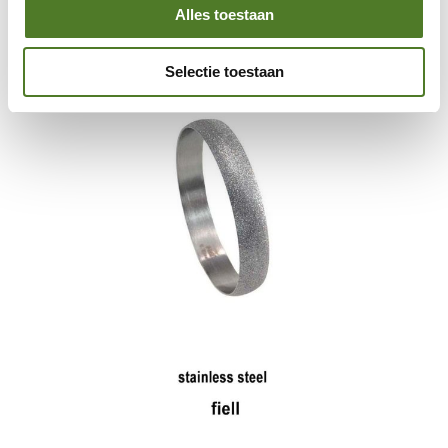
Skip
Alles toestaan
to
the
end
Selectie toestaan
of
the
images
gallery