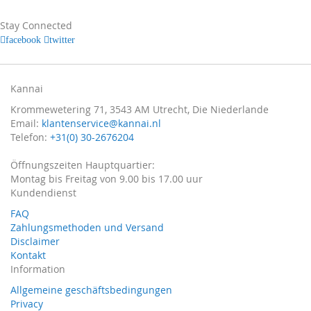
für
unseren
Stay Connected
Newsletter
facebook
twitter
an:
Kannai
Krommewetering 71, 3543 AM Utrecht, Die Niederlande
Email:
klantenservice@kannai.nl
Telefon:
+31(0) 30-2676204
Öffnungszeiten Hauptquartier:
Montag bis Freitag von 9.00 bis 17.00 uur
Kundendienst
FAQ
Zahlungsmethoden und Versand
Disclaimer
Kontakt
Information
Allgemeine geschäftsbedingungen
Privacy