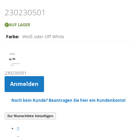
Skip
230230501
to
the
AUF LAGER
✓
beginning
Weitere
of
Weiß oder Off White
Informationen
the
images
gallery
230230501
Anmelden
Noch kein Kunde? Beantragen Sie hier ein Kundenkonto!
Zur Wunschliste hinzufügen