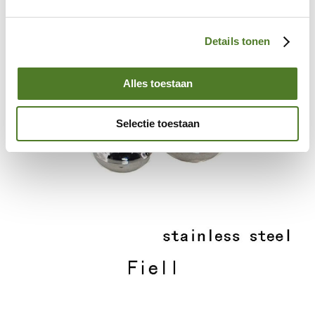
to
the
end
Details tonen
of
the
images
Alles toestaan
gallery
Selectie toestaan