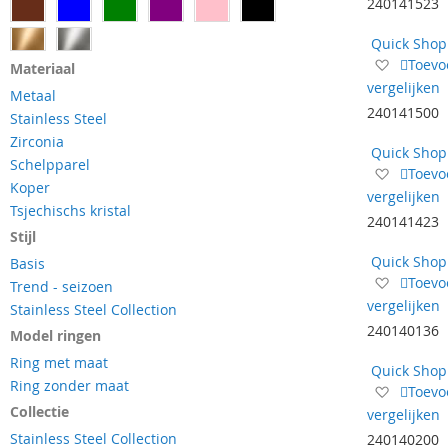
240141523
verlangl
Quick Shop
Voeg
Toevo
Materiaal
toe
vergelijken
Metaal
aan
240141500
Stainless Steel
verlangl
Zirconia
Quick Shop
Schelpparel
Voeg
Toevo
Koper
toe
vergelijken
Tsjechischs kristal
aan
240141423
verlangl
Stijl
Quick Shop
Basis
Voeg
Toevo
Trend - seizoen
toe
vergelijken
Stainless Steel Collection
aan
240140136
Model ringen
verlangl
Ring met maat
Quick Shop
Ring zonder maat
Voeg
Toevo
toe
Collectie
vergelijken
aan
Stainless Steel Collection
240140200