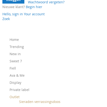
Wachtwoord vergeten?
Nieuwe klant?
Begin hier
Hello, sign in
Your account
Zoek
Ga
naar
de
inhoud
Home
Trending
New in
Sweet 7
Fiell
Ava & Me
Display
Private label
Outlet
Sieraden verrassingsdoos