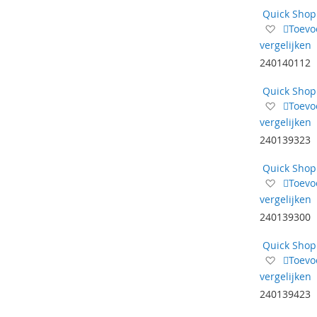
Quick Shop
Voeg
Toevo
toe
vergelijken
aan
240140112
verlangl
Quick Shop
Voeg
Toevo
toe
vergelijken
aan
240139323
verlangl
Quick Shop
Voeg
Toevo
toe
vergelijken
aan
240139300
verlangl
Quick Shop
Voeg
Toevo
toe
vergelijken
aan
240139423
verlangl