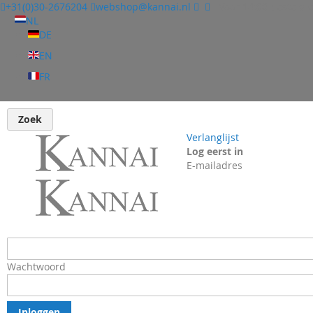
+31(0)30-2676204
webshop@kannai.nl
Voor 14:00 besteld e
NL
DE
EN
FR
Zoek
Verlanglijst
Log eerst in
E-mailadres
Wachtwoord
Inloggen