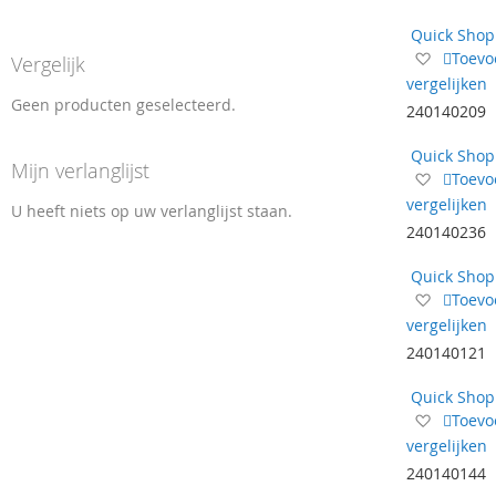
verlangl
Quick Shop
Voeg
Toevo
Vergelijk
toe
vergelijken
aan
Geen producten geselecteerd.
240140209
verlangl
Quick Shop
Mijn verlanglijst
Voeg
Toevo
toe
vergelijken
U heeft niets op uw verlanglijst staan.
aan
240140236
verlangl
Quick Shop
Voeg
Toevo
toe
vergelijken
aan
240140121
verlangl
Quick Shop
Voeg
Toevo
toe
vergelijken
aan
240140144
verlangl