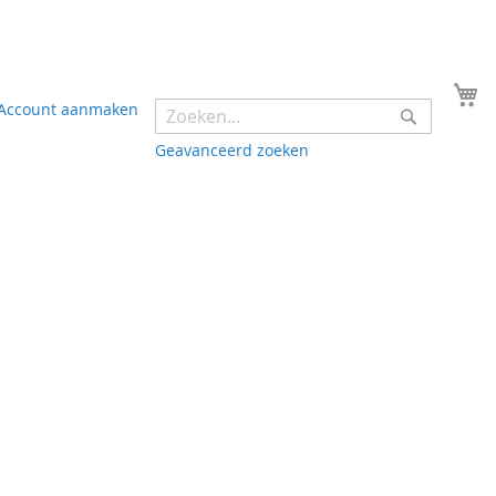
Y
Account aanmaken
Zoek
Geavanceerd zoeken