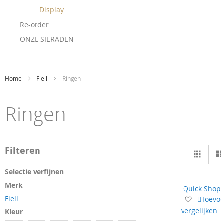
Display
Re-order
ONZE SIERADEN
Home
Fiell
Ringen
Ringen
Ton
Filteren
Foto-
tabel
als
Selectie verfijnen
Merk
Quick Shop
Voeg
Fiell
Toevo
toe
vergelijken
Kleur
aan