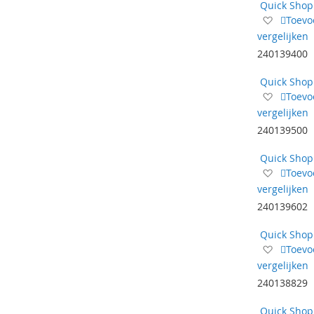
Quick Shop
Voeg
Toevo
toe
vergelijken
aan
240139400
verlangl
Quick Shop
Voeg
Toevo
toe
vergelijken
aan
240139500
verlangl
Quick Shop
Voeg
Toevo
toe
vergelijken
aan
240139602
verlangl
Quick Shop
Voeg
Toevo
toe
vergelijken
aan
240138829
verlangl
Quick Shop