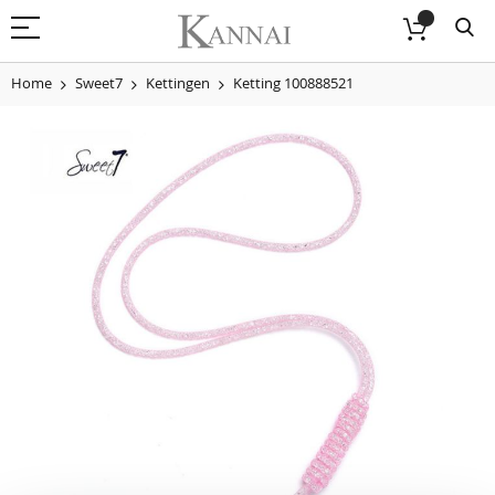
Home
Sweet7
Kettingen
Ketting 100888521
Skip
to
the
end
of
the
images
gallery