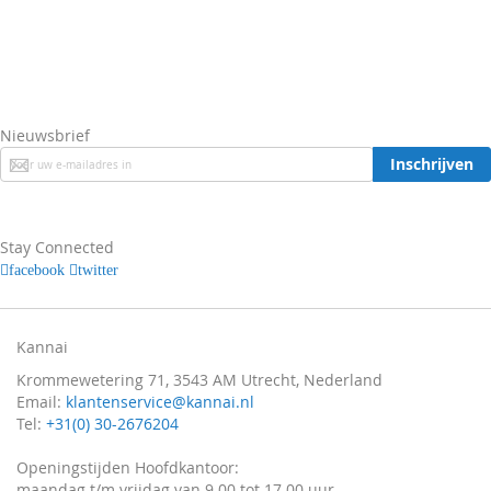
Nieuwsbrief
Abonneer
Inschrijven
u
op
onze
nieuwsbrief
Stay Connected
facebook
twitter
Kannai
Krommewetering 71, 3543 AM Utrecht, Nederland
Email:
klantenservice@kannai.nl
Tel:
+31(0) 30-2676204
Openingstijden Hoofdkantoor:
maandag t/m vrijdag van 9.00 tot 17.00 uur